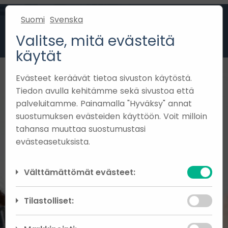
Suomi
Svenska
Valitse, mitä evästeitä
käytät
Evästeet keräävät tietoa sivuston käytöstä.
Tiedon avulla kehitämme sekä sivustoa että
palveluitamme. Painamalla "Hyväksy" annat
suostumuksen evästeiden käyttöön. Voit milloin
tahansa muuttaa suostumustasi
evästeasetuksista.
Välttämättömät evästeet:
Välttämättömät evästeet auttavat
Tilastolliset:
tekemään verkkosivustosta käyttökelpoisen
sallimalla perustoimintoja kuten sivulla
Analyyttisten evästeiden avulla voimme