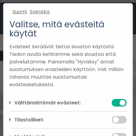
Suomi
Svenska
Valitse, mitä evästeitä
käytät
Evästeet keräävät tietoa sivuston käytöstä.
Tiedon avulla kehitämme sekä sivustoa että
palveluitamme. Painamalla "Hyväksy" annat
suostumuksen evästeiden käyttöön. Voit milloin
tahansa muuttaa suostumustasi
evästeasetuksista.
Välttämättömät evästeet:
Välttämättömät evästeet auttavat
Tilastolliset:
tekemään verkkosivustosta käyttökelpoisen
sallimalla perustoimintoja kuten sivulla
Analyyttisten evästeiden avulla voimme